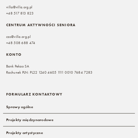
villa@villa.org.pl
+48 517 813 823
CENTRUM AKTYWNOŚCI SENIORA
cas@villa.org.pl
+48 508 688 474
KONTO
Bank Pekao SA
Rachunek PLN: PL22 1240 4605 1111 0010 7684 7283
FORMULARZ KONTAKTOWY
Sprawy ogólne
Projekty międzynarodowe
Projekty artystyczne