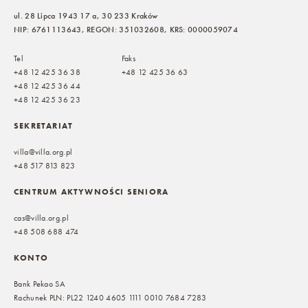
ul. 28 Lipca 1943 17 a, 30 233 Kraków
NIP: 6761113643, REGON: 351032608, KRS: 0000059074
Tel
Faks
+48 12 425 36 38
+48 12 425 36 63
+48 12 425 36 44
+48 12 425 36 23
SEKRETARIAT
villa@villa.org.pl
+48 517 813 823
CENTRUM AKTYWNOŚCI SENIORA
cas@villa.org.pl
+48 508 688 474
KONTO
Bank Pekao SA
Rachunek PLN: PL22 1240 4605 1111 0010 7684 7283