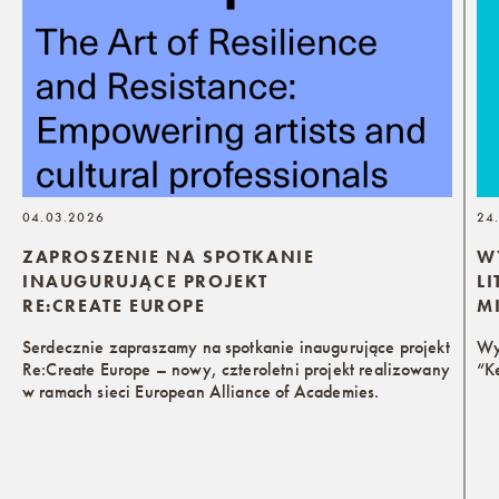
04.03.2026
24
ZAPROSZENIE NA SPOTKANIE
W
INAUGURUJĄCE PROJEKT
L
RE:CREATE EUROPE
M
Serdecznie zapraszamy na spotkanie inaugurujące projekt
Wy
Re:Create Europe – nowy, czteroletni projekt realizowany
“K
w ramach sieci European Alliance of Academies.