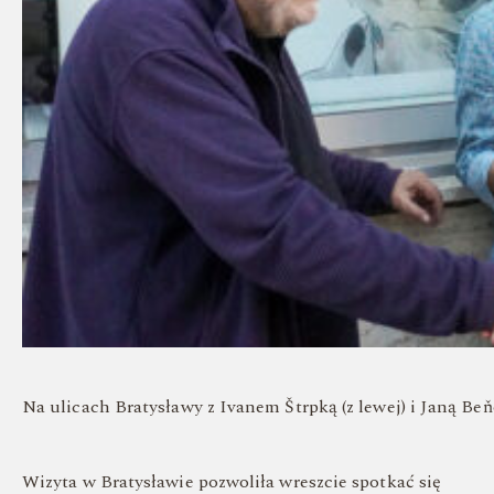
Na ulicach Bratysławy z Ivanem Štrpką (z lewej) i Janą Beň
Wizyta w Bratysławie pozwoliła wreszcie spotkać się