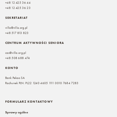
+48 12 425 36 44
+48 12 425 36 23
SEKRETARIAT
villa@villa.org.pl
+48 517 813 823
CENTRUM AKTYWNOŚCI SENIORA
cas@villa.org.pl
+48 508 688 474
KONTO
Bank Pekao SA
Rachunek PLN: PL22 1240 4605 1111 0010 7684 7283
FORMULARZ KONTAKTOWY
Sprawy ogólne