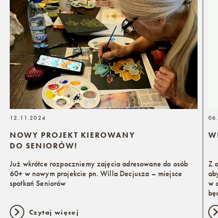
12.11.2024
06
NOWY PROJEKT KIEROWANY
W
DO SENIORÓW!
Już wkrótce rozpoczniemy zajęcia adresowane do osób
Z 
60+ w nowym projekcie pn. Willa Decjusza – miejsce
ab
spotkań Seniorów
w 
bę
Czytaj więcej