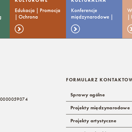
KULTUROWE
KULTURALNA
Edukacja | Promocja
Konferencje
Ws
g
| Ochrona
międzynarodowe |
|
Wymiana praktyk
ko
FORMULARZ KONTAKTO
Sprawy ogólne
: 0000059074
Projekty międzynarodowe
Projekty artystyczne