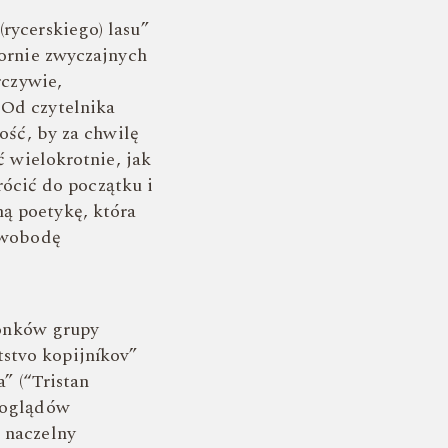
rycerskiego) lasu”
zornie zwyczajnych
rczywie,
 Od czytelnika
ość, by za chwilę
ć wielokrotnie, jak
cić do początku i
ą poetykę, która
 swobodę
złonków grupy
tstvo kopijníkov”
a”
(“Tristan
 poglądów
 naczelny