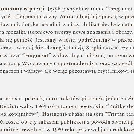
anurzony w poezji.
Język poetycki w tomie “Fragment (
e tytuł – fragmentaryczny. Autor odnajduje poezję w po
słowami, dotyka nas nimi w ciszy, delikatnie, lecz nata
ka mozaika stopniowo tworzy nowe znaczenia i obrazy.
da się ponieść. Jesteśmy w lesie, podróżujemy w przeszł
 teraz – w miejskiej dżungli. Poezję Štrpki można czyta
tworzyć “Fragment” w dowolnym miejscu, po czym wró
za stroną. Wyczuwamy tu postmodernizm oraz szczególn
e znaczeń i warstw, ale wciąż pozostawia czytelnikowi
a, eseista, prozaik, autor tekstów piosenek, jeden z c
 Debiutował w 1969 roku tomem poetyckim “
Krátke de
two kopijników”)
. Następnie ukazał się tom “Tristan tár
70. został objęty zakazem publikacji z powodu swoich
samitnej rewolucji w 1989 roku pracował jako redaktor