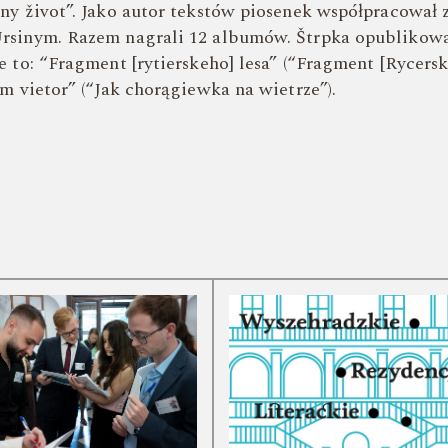
ny život”. Jako autor tekstów piosenek współpracował 
rsinym. Razem nagrali 12 albumów. Štrpka opublikowa
 to: “Fragment [rytierskeho] lesa” (“Fragment [Rycersk
m vietor” (“Jak chorągiewka na wietrze”).