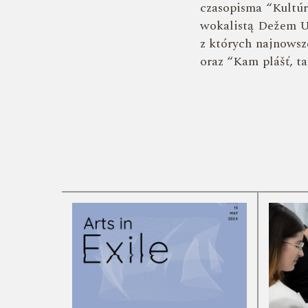
czasopisma “Kultúr
wokalistą Dežem U
z których najnowsze
oraz “Kam plášť, ta