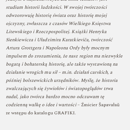
studium historii ludzkości. W swojej twórczości
odwzorowuję historię świata oraz historię mojej
ojczyzny, zwłaszcza z czasów Wielkiego Księstwa
Litewskiego i Rzeczpospolitej. Książki Henryka
Sienkiewicza i Uładzimira Karatkieviča, twórczość
Artura Grottgera i Napoleona Ordy były mocnym
impulsem do zrozumienia, że nasz region ma niezwykle
bogatą i bohaterską historię, ale także wystawioną na
działanie wrogich mu sił – m.in. działań carskich, a
później bolszewickich urzędników. Myślę, że historia
zwalczających się żywiołów i światopoglądów trwa
nadal, jako twórca bardzo mocno odczuwam tę
codzienną walkę o idee i wartości
– Źmicier Šapavałaŭ
ze wstępu do katalogu GRAFIKI.