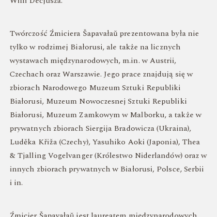
Willi Decjusza.
Twórczość Źmiciera Šapavałaŭ prezentowana była nie
tylko w rodzimej Białorusi, ale także na licznych
wystawach międzynarodowych, m.in. w Austrii,
Czechach oraz Warszawie. Jego prace znajdują się w
zbiorach Narodowego Muzeum Sztuki Republiki
Białorusi, Muzeum Nowoczesnej Sztuki Republiki
Białorusi, Muzeum Zamkowym w Malborku, a także w
prywatnych zbiorach Siergija Bradowicza (Ukraina),
Luděka Křiža (Czechy), Yasuhiko Aoki (Japonia), Thea
& Tjalling Vogelvanger (Królestwo Niderlandów) oraz w
innych zbiorach prywatnych w Białorusi, Polsce, Serbii
i in.
Źmicier Šapavałaŭ jest laureatem międzynarodowych