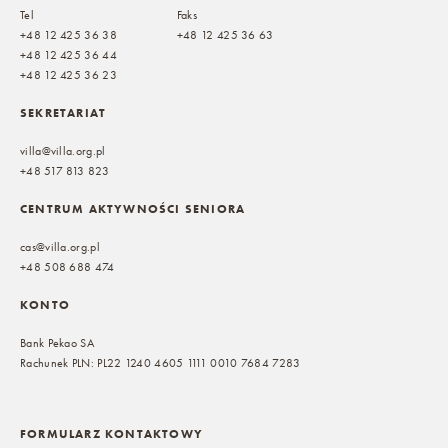
Tel
Faks
+48 12 425 36 38
+48 12 425 36 63
+48 12 425 36 44
+48 12 425 36 23
SEKRETARIAT
villa@villa.org.pl
+48 517 813 823
CENTRUM AKTYWNOŚCI SENIORA
cas@villa.org.pl
+48 508 688 474
KONTO
Bank Pekao SA
Rachunek PLN: PL22 1240 4605 1111 0010 7684 7283
FORMULARZ KONTAKTOWY