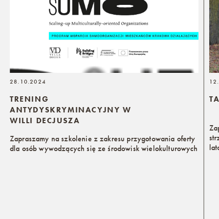
28.10.2024
12
TRENING
T
ANTYDYSKRYMINACYJNY W
WILLI DECJUSZA
Za
st
Zapraszamy na szkolenie z zakresu przygotowania oferty
la
dla osób wywodzących się ze środowisk wielokulturowych