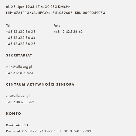
ul. 28 Lipca 1943 17 a, 30 233 Kraków
NIP: 6761113643, REGON: 351032608, KRS: 0000059074
Tel
Faks
+48 12 425 36 38
+48 12 425 36 63
+48 12 425 36 44
+48 12 425 36 23
SEKRETARIAT
villa@villa.org.pl
+48 517 813 823
CENTRUM AKTYWNOŚCI SENIORA
cas@villa.org.pl
+48 508 688 474
KONTO
Bank Pekao SA
Rachunek PLN: PL22 1240 4605 1111 0010 7684 7283