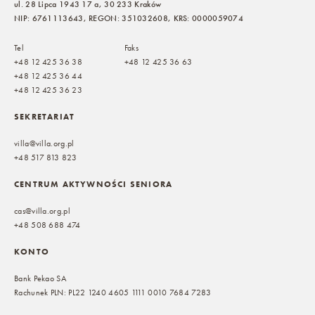
ul. 28 Lipca 1943 17 a, 30 233 Kraków
NIP: 6761113643, REGON: 351032608, KRS: 0000059074
Tel
Faks
+48 12 425 36 38
+48 12 425 36 63
+48 12 425 36 44
+48 12 425 36 23
SEKRETARIAT
villa@villa.org.pl
+48 517 813 823
CENTRUM AKTYWNOŚCI SENIORA
cas@villa.org.pl
+48 508 688 474
KONTO
Bank Pekao SA
Rachunek PLN: PL22 1240 4605 1111 0010 7684 7283