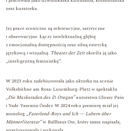
i pracowała jako dziennikarka kulturalna, konsultantka
oraz kuratorka.
Jej prace sceniczne są referencyjne, satyryczne
i obserwacyjne. Łączy intelektualną głębię
z emocjonalną dostępnością oraz silną estetyką
językową i wizualną.
Theater der Zeit
określa ją jako
„inteligentną feministkę”.
W 2023 roku zadebiutowała jako aktorka na scenie
Volksbühne am Rosa-Luxemburg-Platz w spektaklu
„Die Maskeraden des D. Oregan”
autorstwa Glossy Pain
i Yade Yasemin Önder. W 2024 roku premierę miał jej
monolog
„Faserland-Boys und Ich — Labern über
Männerliteratur”
w Ballhaus Ost, który sama napisała,
wyreżyserowała i wykonała.