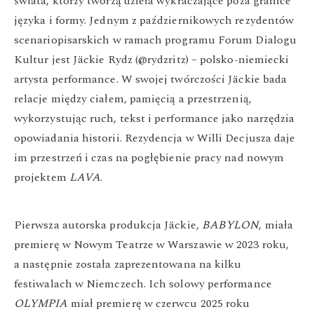
świata, którzy tworzą dzieła wykraczające poza granice
języka i formy. Jednym z październikowych rezydentów
scenariopisarskich w ramach programu Forum Dialogu
Kultur jest Jäckie Rydz (@rydzritz) – polsko-niemiecki
artysta performance. W swojej twórczości Jäckie bada
relacje między ciałem, pamięcią a przestrzenią,
wykorzystując ruch, tekst i performance jako narzędzia
opowiadania historii. Rezydencja w Willi Decjusza daje
im przestrzeń i czas na pogłębienie pracy nad nowym
projektem
LAVA
.
Pierwsza autorska produkcja Jäckie,
BABYLON
, miała
premierę w Nowym Teatrze w Warszawie w 2023 roku,
a następnie została zaprezentowana na kilku
festiwalach w Niemczech. Ich solowy performance
OLYMPIA
miał premierę w czerwcu 2025 roku