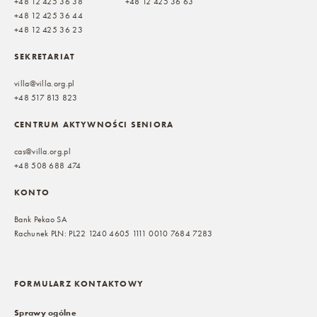
+48 12 425 36 38
+48 12 425 36 63
+48 12 425 36 44
+48 12 425 36 23
SEKRETARIAT
villa@villa.org.pl
+48 517 813 823
CENTRUM AKTYWNOŚCI SENIORA
cas@villa.org.pl
+48 508 688 474
KONTO
Bank Pekao SA
Rachunek PLN: PL22 1240 4605 1111 0010 7684 7283
FORMULARZ KONTAKTOWY
Sprawy ogólne