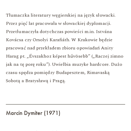
Tłumaczka literatury węgierskiej na język słowacki.
Przez pięć lat pracowała w słowackiej dyplomacji.
Przetłumaczyła dotychczas powieści m.in. Istvána
Kovácsa czy Orsolyi Karafiáth. W Krakowie będzie
pracować nad przekładem zbioru opowiadań Anity
Harag pt. „Évszakhoz képest hűvösebb” („Raczej zimno
jak na tę porę roku”). Uwielbia muzyke hardcore. Dużo
czasu spędza pomiędzy Budapesztem, Rimavaską
Sobotą a Bratysławą i Pragą.
Marcin Dymiter (1971)