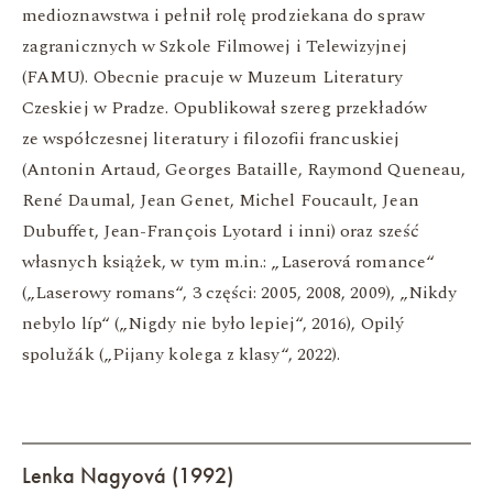
medioznawstwa i pełnił rolę prodziekana do spraw
zagranicznych w Szkole Filmowej i Telewizyjnej
(FAMU). Obecnie pracuje w Muzeum Literatury
Czeskiej w Pradze. Opublikował szereg przekładów
ze współczesnej literatury i filozofii francuskiej
(Antonin Artaud, Georges Bataille, Raymond Queneau,
René Daumal, Jean Genet, Michel Foucault, Jean
Dubuffet, Jean-François Lyotard i inni) oraz sześć
własnych książek, w tym m.in.: „Laserová romance“
(„Laserowy romans“, 3 części: 2005, 2008, 2009), „Nikdy
nebylo líp“ („Nigdy nie było lepiej“, 2016), Opilý
spolužák („Pijany kolega z klasy“, 2022).
Lenka Nagyová (1992)