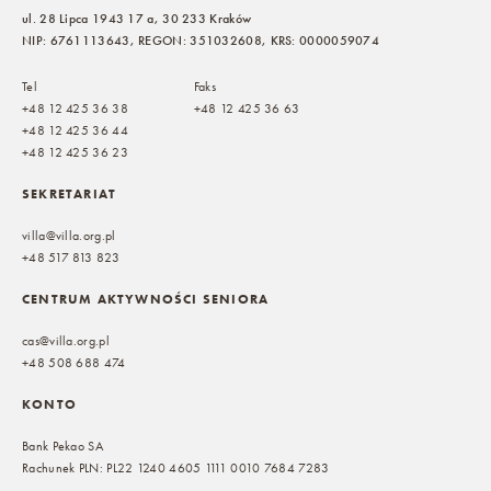
ul. 28 Lipca 1943 17 a, 30 233 Kraków
NIP: 6761113643, REGON: 351032608, KRS: 0000059074
Tel
Faks
+48 12 425 36 38
+48 12 425 36 63
+48 12 425 36 44
+48 12 425 36 23
SEKRETARIAT
villa@villa.org.pl
+48 517 813 823
CENTRUM AKTYWNOŚCI SENIORA
cas@villa.org.pl
+48 508 688 474
KONTO
Bank Pekao SA
Rachunek PLN: PL22 1240 4605 1111 0010 7684 7283