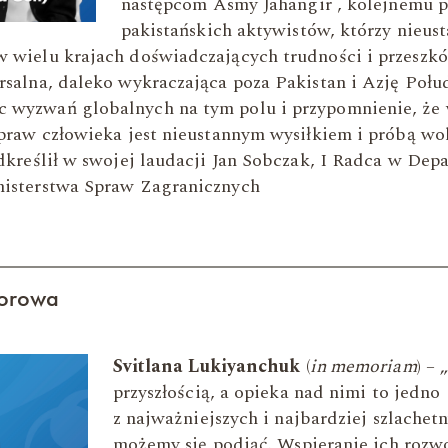
następcom Asmy Jahangir , kolejnemu 
pakistańskich aktywistów, którzy nieust
 wielu krajach doświadczających trudności i przeszkód
rsalna, daleko wykraczająca poza Pakistan i Azję Poł
 wyzwań globalnych na tym polu i przypomnienie, że
 praw człowieka jest nieustannym wysiłkiem i próbą wol
odkreślił w swojej laudacji Jan Sobczak, I Radca w De
nisterstwa Spraw Zagranicznych
orowa
Svitlana Lukiyanchuk
(
in memoriam
) – 
przyszłością, a opieka nad nimi to jedno
z najważniejszych i najbardziej szlachet
możemy się podjąć. Wspieranie ich rozwo