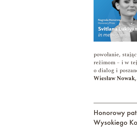
powołanie, stają
reżimom – i w te
o dialog i poszan
Wiesław Nowak, 
Honorowy patr
Wysokiego Kom