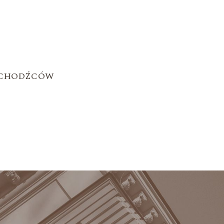
UCHODŹCÓW