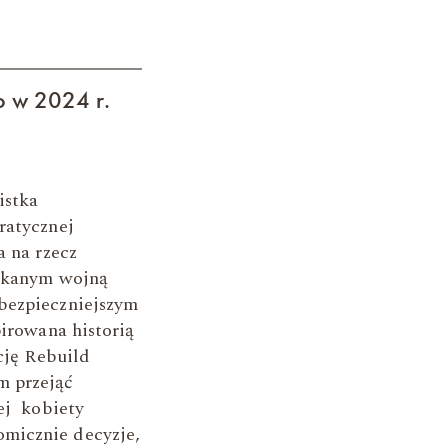
o w 2024 r.
istka
ratycznej
a na rzecz
nękanym wojną
bezpieczniejszym
irowana historią
cję Rebuild
m przejąć
ej kobiety
micznie decyzje,