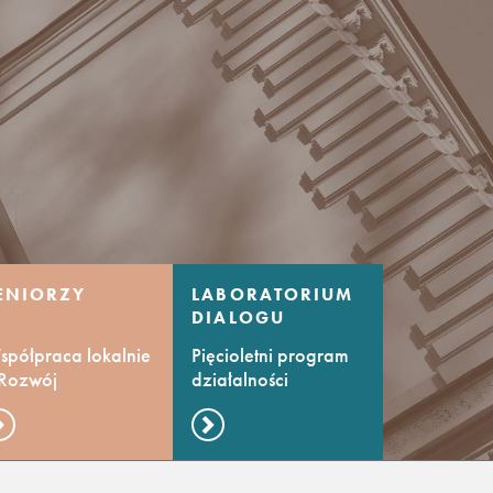
ENIORZY
LABORATORIUM
DIALOGU
KULTUR
półpraca lokalnie
Pięcioletni program
 Rozwój
działalności
mpetencji
kulturalnej