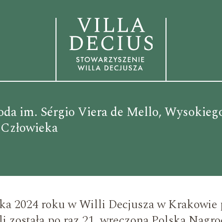
da im. Sérgio Viera de Mello, Wysokieg
 Człowieka
ika 2024 roku w Willi Decjusza w Krakowie
li została po raz 21. wręczona Polska Nagro