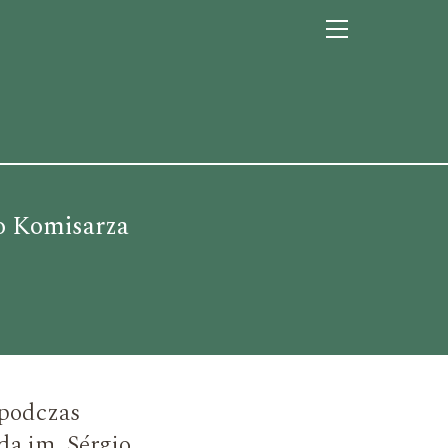
o Komisarza
 podczas
da im. Sérgio