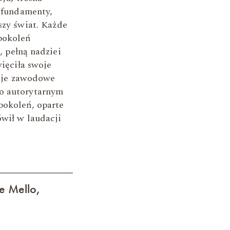
 fundamenty,
zy świat. Każde
pokoleń
, pełną nadziei
ięciła swoje
woje zawodowe
ko autorytarnym
pokoleń, oparte
ówił w laudacji
e Mello,