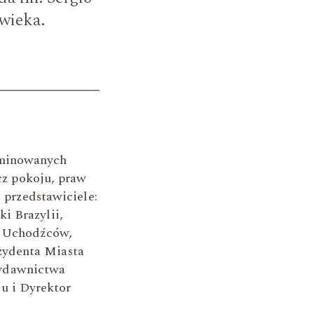
wieka.
ominowanych
ecz pokoju, praw
i przedstawiciele:
i Brazylii,
. Uchodźców,
zydenta Miasta
ydawnictwa
u i Dyrektor