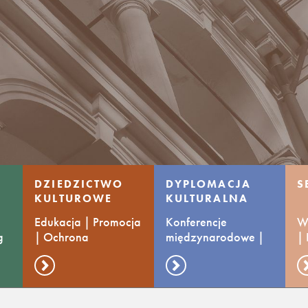
DZIEDZICTWO
DYPLOMACJA
S
KULTUROWE
KULTURALNA
Edukacja | Promocja
Konferencje
Ws
g
| Ochrona
międzynarodowe |
|
Wymiana praktyk
ko