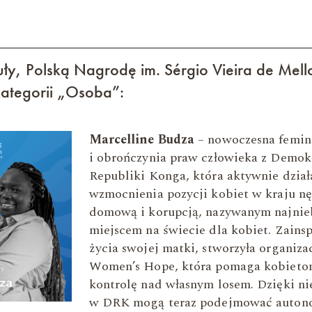
ły, Polską Nagrodę im. Sérgio Vieira de Mell
kategorii „Osoba”:
Marcelline Budza
– nowoczesna femin
i obrończynia praw człowieka z Demok
Republiki Konga, która aktywnie dział
wzmocnienia pozycji kobiet w kraju 
domową i korupcją, nazywanym najnie
miejscem na świecie dla kobiet. Zainsp
życia swojej matki, stworzyła organiza
Women’s Hope, która pomaga kobieto
kontrolę nad własnym losem. Dzięki ni
w DRK mogą teraz podejmować autono