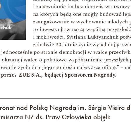
i zapewnianie im bezpieczeństwa tworzy
na których będą one mogły budować leps
zaangażowanie w wychowanie młodych 
to inwestycja w naszą wspólną przyszłość
i możliwości. Svitlana Lukiyanchuk pośw
zaledwie 30-letnie życie wypełniając s
c jednocześnie po stronie demokracji w walce przeciw
j okrutnej walce o pokojowe współistnienie przyszłych 
owanie życia drugiego poniosła najwyższa ofiarę.” – m
prezes ZUE S.A., będącej Sponsorem Nagrody.
onat nad Polską Nagrodą im. Sérgio Vieira d
isarza NZ ds. Praw Człowieka objęli: