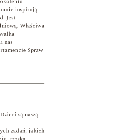
pokoleniu
annie inspirują
. Jest
udniową. Właściwa
 walka
i nas
partamencie Spraw
„Dzieci są naszą
nych zadań, jakich
ju, troska