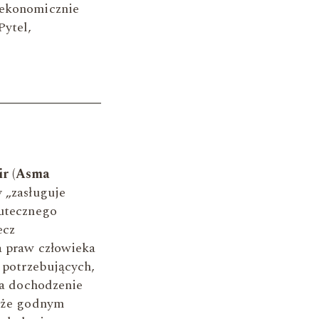
 ekonomicznie
Pytel,
ir (Asma
 „zasługuje
kutecznego
ecz
a praw człowieka
 potrzebujących,
na dochodzenie
akże godnym