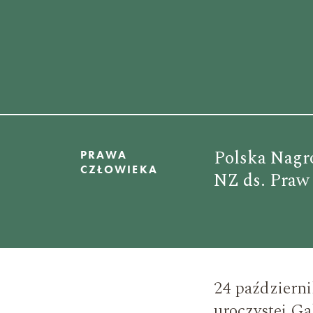
Polska Nagro
PRAWA
CZŁOWIEKA
NZ ds. Praw
24 październ
uroczystej Ga