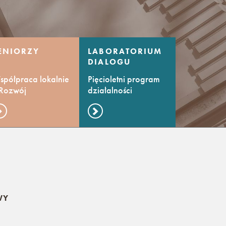
ENIORZY
LABORATORIUM
DIALOGU
KULTUR
półpraca lokalnie
Pięcioletni program
 Rozwój
działalności
mpetencji
kulturalnej
WY