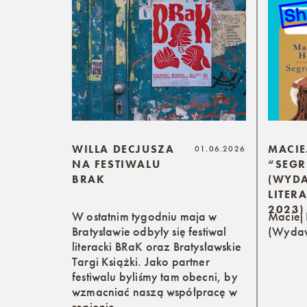
WILLA DECJUSZA
MACIE
01.06.2026
NA FESTIWALU
“SEGR
BRAK
(WYD
LITER
2023)
W ostatnim tygodniu maja w
Maciej 
Bratysławie odbyły się festiwal
(Wydaw
literacki BRaK oraz Bratysławskie
Targi Książki. Jako partner
festiwalu byliśmy tam obecni, by
wzmacniać naszą współpracę w
regionie.