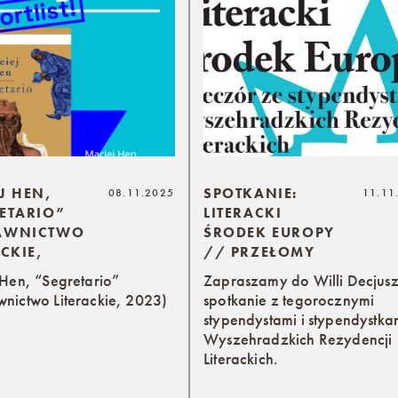
J HEN,
SPOTKANIE:
08.11.2025
11.11
ETARIO”
LITERACKI
AWNICTWO
ŚRODEK EUROPY
ACKIE,
// PRZEŁOMY
Hen, “Segretario”
Zapraszamy do Willi Decjus
nictwo Literackie, 2023)
spotkanie z tegorocznymi
stypendystami i stypendystka
Wyszehradzkich Rezydencji
Literackich.