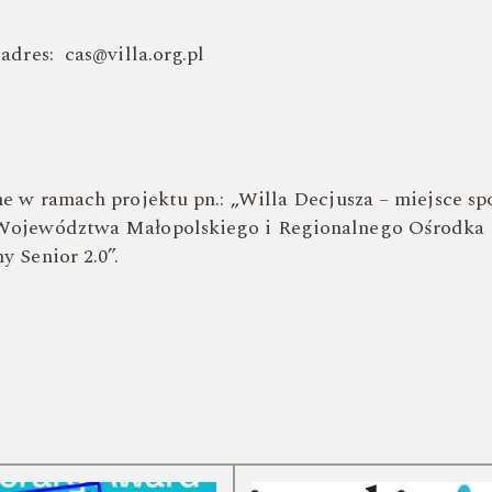
adres: cas@villa.org.pl
e w ramach projektu pn.: „Willa Decjusza – miejsce s
ojewództwa Małopolskiego i Regionalnego Ośrodka P
 Senior 2.0”.