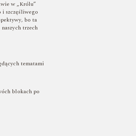
awie w „Królu”
 i szczęśliwego
spektywy, bo ta
 naszych trzech
będących tematami
dwóch blokach po