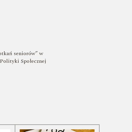
potkań seniorów” w
olityki Społecznej