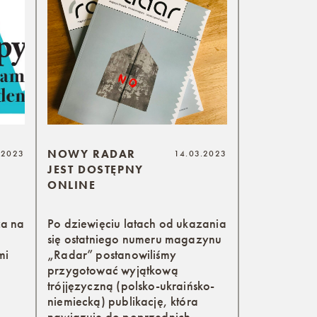
NOWY RADAR
.2023
14.03.2023
JEST DOSTĘPNY
ONLINE
za na
Po dziewięciu latach od ukazania
się ostatniego numeru magazynu
mi
„Radar” postanowiliśmy
przygotować wyjątkową
trójjęzyczną (polsko-ukraińsko-
niemiecką) publikację, która
nawiązuje do poprzednich