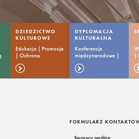
DZIEDZICTWO
DYPLOMACJA
S
KULTUROWE
KULTURALNA
Edukacja | Promocja
Konferencje
Ws
g
| Ochrona
międzynarodowe |
|
Wymiana praktyk
ko
FORMULARZ KONTAKTO
Sprawy ogólne