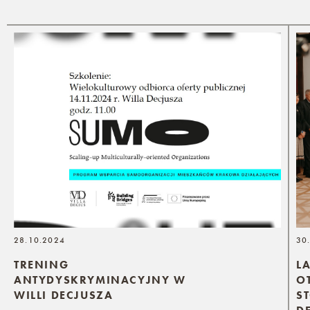
28.10.2024
30
TRENING
L
ANTYDYSKRYMINACYJNY W
O
WILLI DECJUSZA
S