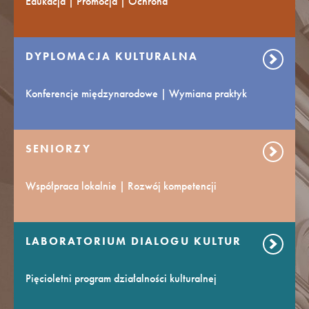
Edukacja | Promocja | Ochrona
DYPLOMACJA KULTURALNA
Konferencje międzynarodowe | Wymiana praktyk
SENIORZY
Współpraca lokalnie | Rozwój kompetencji
LABORATORIUM DIALOGU KULTUR
Pięcioletni program działalności kulturalnej