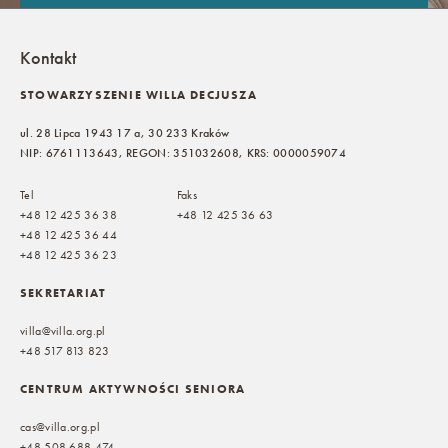
Kontakt
STOWARZYSZENIE WILLA DECJUSZA
ul. 28 Lipca 1943 17 a, 30 233 Kraków
NIP: 6761113643, REGON: 351032608, KRS: 0000059074
Tel
Faks
+48 12 425 36 38
+48 12 425 36 63
+48 12 425 36 44
+48 12 425 36 23
SEKRETARIAT
villa@villa.org.pl
+48 517 813 823
CENTRUM AKTYWNOŚCI SENIORA
cas@villa.org.pl
+48 508 688 474