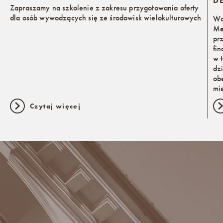
D
Zapraszamy na szkolenie z zakresu przygotowania oferty
dla osób wywodzących się ze środowisk wielokulturowych
Wc
Me
pr
fi
w 
dz
ob
mi
Czytaj więcej