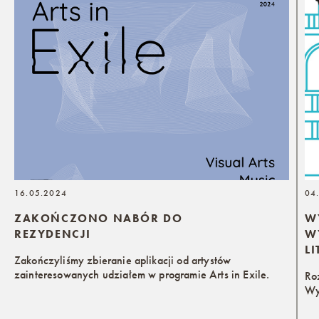
16.05.2024
04
ZAKOŃCZONO NABÓR DO
W
REZYDENCJI
W
L
Zakończyliśmy zbieranie aplikacji od artystów
zainteresowanych udziałem w programie Arts in Exile.
Ro
Wy