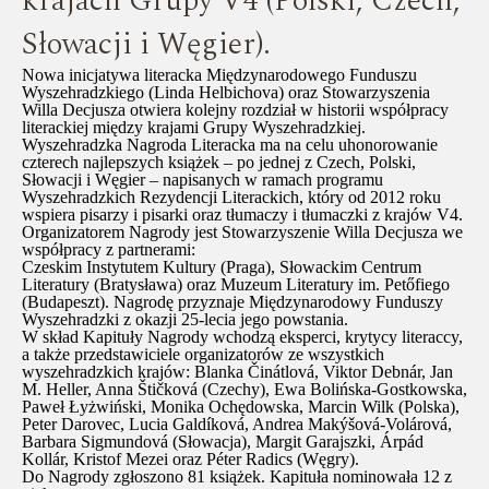
krajach Grupy V4 (Polski, Czech,
Słowacji i Węgier).
Nowa inicjatywa literacka Międzynarodowego Funduszu
Wyszehradzkiego (Linda Helbichova) oraz Stowarzyszenia
Willa Decjusza otwiera kolejny rozdział w historii współpracy
literackiej między krajami Grupy Wyszehradzkiej.
Wyszehradzka Nagroda Literacka ma na celu uhonorowanie
czterech najlepszych książek – po jednej z Czech, Polski,
Słowacji i Węgier – napisanych w ramach programu
Wyszehradzkich Rezydencji Literackich, który od 2012 roku
wspiera pisarzy i pisarki oraz tłumaczy i tłumaczki z krajów V4.
Organizatorem Nagrody jest Stowarzyszenie Willa Decjusza we
współpracy z partnerami:
Czeskim Instytutem Kultury (Praga), Słowackim Centrum
Literatury (Bratysława) oraz Muzeum Literatury im. Petőfiego
(Budapeszt). Nagrodę przyznaje Międzynarodowy Funduszy
Wyszehradzki z okazji 25-lecia jego powstania.
W skład Kapituły Nagrody wchodzą eksperci, krytycy literaccy,
a także przedstawiciele organizatorów ze wszystkich
wyszehradzkich krajów: Blanka Činátlová, Viktor Debnár, Jan
M. Heller, Anna Štičková (Czechy), Ewa Bolińska-Gostkowska,
Paweł Łyżwiński, Monika Ochędowska, Marcin Wilk (Polska),
Peter Darovec, Lucia Galdíková, Andrea Makýšová-Volárová,
Barbara Sigmundová (Słowacja), Margit Garajszki, Árpád
Kollár, Kristof Mezei oraz Péter Radics (Węgry).
Do Nagrody zgłoszono 81 książek. Kapituła nominowała 12 z