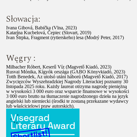
Słowacja:
Ivana Gibová, Babička (Vlna, 2023)
Katarína Kucbelová, Čepiec (Slovart, 2019)
Ivan Štrpka, Fragment (rytierskeho) lesa (Modrý Peter, 2017)
Węgry :
Milbacher Róbert, Keserű Víz (Magvető Kiadó, 2023)
Rusvai Mónika, Kígyók országa (GABO Könyvkiadó, 2023)
Totth Benedek, Az utolsó utáni háború (Magvető Kiadó, 2017)
Zwycięzców Wyszehradzkiej Nagrody Literackiej poznamy 30
listopada 2025 roku. Każdy laureat otrzyma nagrodę pieniężną
w wysokości 3 000 euro oraz wsparcie finansowe w wysokości
3 000 euro brutto na tłumaczenie nagrodzonego dzieła na język
angielski lub niemiecki (środki te zostaną przekazane wydawcy
lub właścicielowi praw autorskich).