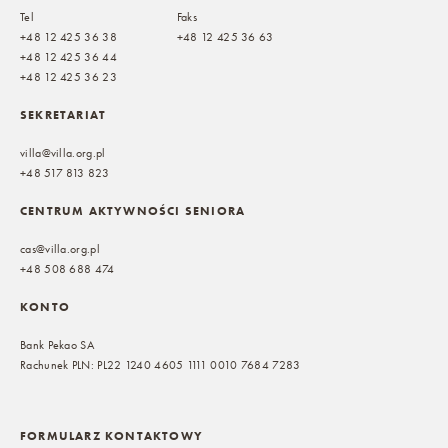
Tel
Faks
+48 12 425 36 38
+48 12 425 36 63
+48 12 425 36 44
+48 12 425 36 23
SEKRETARIAT
villa@villa.org.pl
+48 517 813 823
CENTRUM AKTYWNOŚCI SENIORA
cas@villa.org.pl
+48 508 688 474
KONTO
Bank Pekao SA
Rachunek PLN: PL22 1240 4605 1111 0010 7684 7283
FORMULARZ KONTAKTOWY