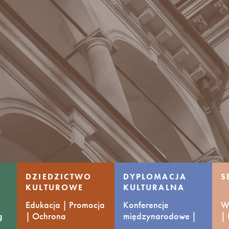
DZIEDZICTWO
DYPLOMACJA
S
KULTUROWE
KULTURALNA
Edukacja | Promocja
Konferencje
Ws
g
| Ochrona
międzynarodowe |
|
Wymiana praktyk
ko