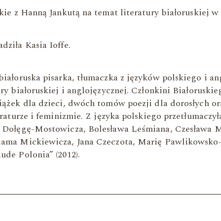
kie z Hanną Jankutą na temat literatury białoruskiej w
dziła Kasia Ioffe.
iałoruska pisarka, tłumaczka z języków polskiego i an
ry białoruskiej i anglojęzycznej. Członkini Białorusk
iążek dla dzieci, dwóch tomów poezji dla dorosłych or
eraturze i feminizmie. Z języka polskiego przetłumaczył
 Dołęgę-Mostowicza, Bolesława Leśmiana, Czesława M
dama Mickiewicza, Jana Czeczota, Marię Pawlikowsko-
ude Polonia” (2012).