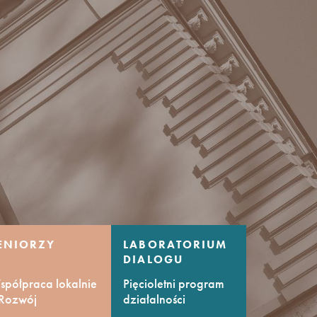
ENIORZY
LABORATORIUM
DIALOGU
KULTUR
półpraca lokalnie
Pięcioletni program
 Rozwój
działalności
mpetencji
kulturalnej