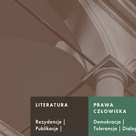
LITERATURA
PRAWA
CZŁOWIEKA
Rezydencje |
Demokracja |
Publikacje |
Tolerancja | Dialo
Stypendia