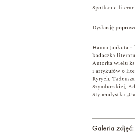
Spotkanie literac
Dyskusję poprowa
Hanna Jankuta – b
badaсzka literatu
Autorka wielu ks
i artykułów o lit
Ryrych, Tadeusza
Szymborskiej, A
Stypendystka „Ga
Galeria zdjęć: