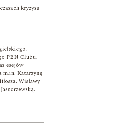
 czasach kryzysu.
gielskiego,
iego PEN Clubu.
az esejów
a m.in. Katarzynę
iłosza, Wisławy
Jasnorzewską.