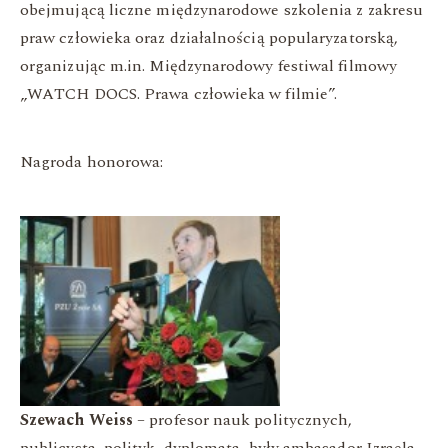
obejmującą liczne międzynarodowe szkolenia z zakresu
praw człowieka oraz działalnością popularyzatorską,
organizując m.in. Międzynarodowy festiwal filmowy
„WATCH DOCS. Prawa człowieka w filmie”.
Nagroda honorowa:
Szewach Weiss
– profesor nauk politycznych,
publicysta, polityk, dyplomata, były ambasador Izraela